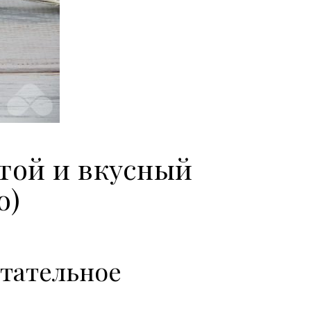
той и вкусный
о)
итательное