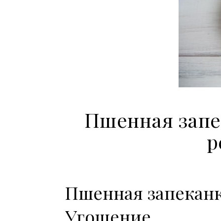
Пшенная запе
р
Пшенная запеканк
Угощение