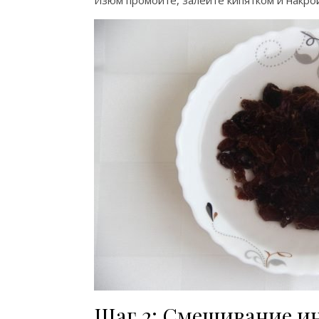
Изюм промойте, залейте кипятком и накро
Шаг 2: Смешивание и