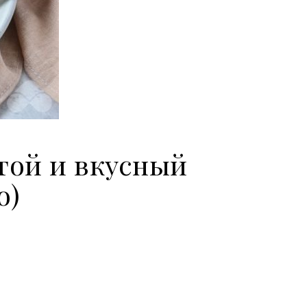
той и вкусный
о)