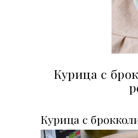
Курица с бро
р
Курица с броккол