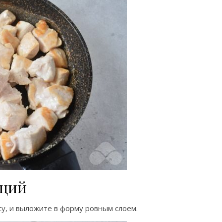
еций
су, и выложите в форму ровным слоем.