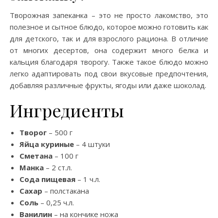
Творожная запеканка – это не просто лакомство, это
полезное и сытное блюдо, которое можно готовить как
для детского, так и для взрослого рациона. В отличие
от многих десертов, она содержит много белка и
кальция благодаря творогу. Также такое блюдо можно
легко адаптировать под свои вкусовые предпочтения,
добавляя различные фрукты, ягоды или даже шоколад.
Ингредиенты
Творог
– 500 г
Яйца куриные
– 4 штуки
Сметана
– 100 г
Манка
– 2 ст.л.
Сода пищевая
– 1 ч.л.
Сахар
– полстакана
Соль
– 0,25 ч.л.
Ванилин
– на кончике ножа