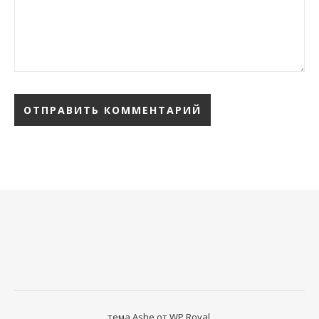
тема Ashe от
WP Royal
.