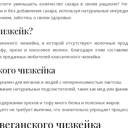
отите уменьшить количество сахара в своем рационе? Не
ки и без добавления сахара, используя натуральные ингред
ением, заботясь о своем здоровье.
чизкейк?
ионного чизкейка, в которой отсутствуют молочные прод
офу, орехи и кокосовое молоко. Благодаря этим состав
х преданных любителей классического чизкейка.
кого чизкейка
еален для веганов и людей с непереносимостью лактозы.
ание натуральных подсластителей, таких как мед или финик
одержании орехов и тофу много белка и полезных жиров.
епт не требует выпечки, что значительно упрощает процесс
веганского чизкейка